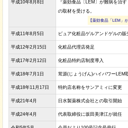
平成10年8月8日
『薬効食品〔LEM〕が難病を治す
の取材を受ける。
【薬効食品「LEM」
平成11年8月5日
ピュア化粧品ゲルアンドゲルの販
平成12年2月15日
化粧品代理店発足
平成17年2月12日
化粧品特約店制度導入
平成18年7月1日
茸源(じょうげん)ハイパワーLEM
平成18年11月17日
特約店名称をサンアミィに変更
平成21年4月
日水製薬株式会社との取引開始
平成24年4月
代表取締役に坂田美津江が就任
令和5年5月
会員だより100号記念号発行