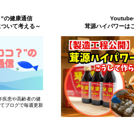
？”の健康通信
Youtu
について考える～
茸源ハイパワーは
年疾患や高齢者の健
てブログで毎週更新