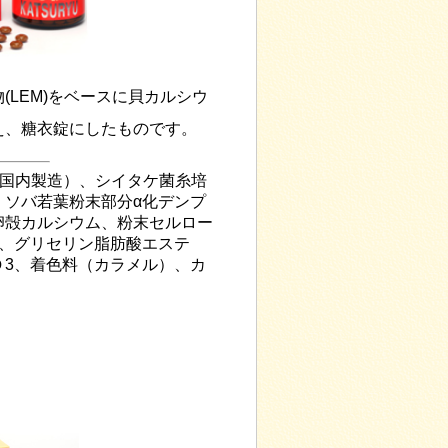
(LEM)をベースに貝カルシウ
え、糖衣錠にしたものです。
（国内製造）、シイタケ菌糸培
、ソバ若葉粉末部分α化デンプ
卵殻カルシウム、粉末セルロー
6、グリセリン脂肪酸エステ
Ｄ3、着色料（カラメル）、カ