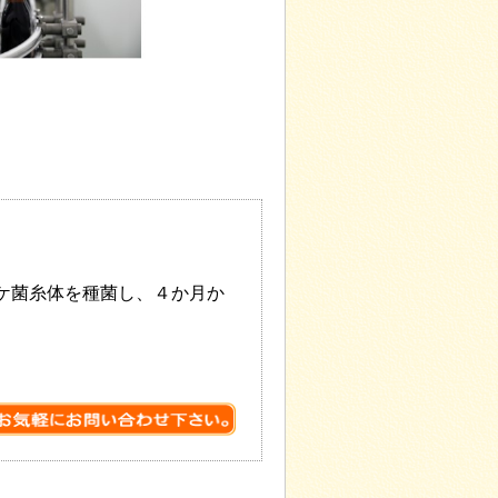
ケ菌糸体を種菌し、４か月か