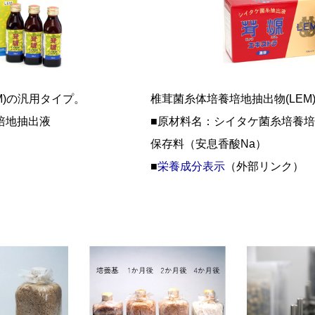
M)の汎用タイプ。
椎茸菌糸体培養培地抽出物(LEM
培地抽出液
■原材料名：シイタケ菌糸培養
保存料（安息香酸Na）
■
栄養成分表示
（外部リンク）