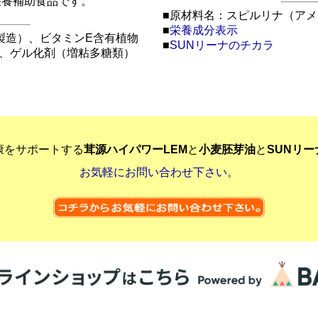
栄養補助食品です。
■原材料名：スピルリナ（アメ
■
栄養成分表示
製造）、ビタミンE含有植物
■
SUNリーナのチカラ
、ゲル化剤（増粘多糖類）
康をサポートする
茸源ハイパワーLEM
と
小麦胚芽油
と
SUNリー
お気軽にお問い合わせ下さい。