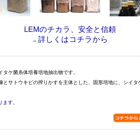
LEMのチカラ、安全と信頼
詳しくはコチラから
→
シイタケ菌糸体培養培地抽出物です。
米糠とサトウキビの搾りかすを主体とした、固形培地に、シイタ
ります。