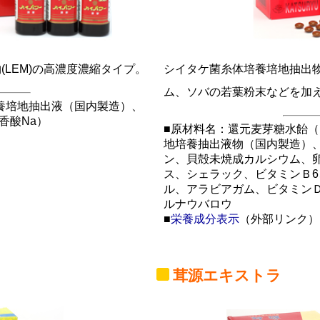
LEM)の高濃度濃縮タイプ。
シイタケ菌糸体培養培地抽出物
ム、ソバの若葉粉末などを加
養培地抽出液（国内製造）、
香酸Na）
■原材料名：還元麦芽糖水飴
地培養抽出液物（国内製造）
ン、貝殻未焼成カルシウム、
ス、シェラック、ビタミンＢ
ル、アラビアガム、ビタミン
ルナウバロウ
■
栄養成分表示
（外部リンク）
茸源エキストラ