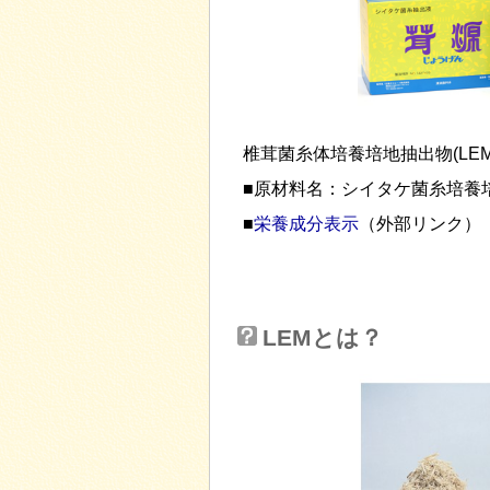
椎茸菌糸体培養培地抽出物(LE
■原材料名：シイタケ菌糸培養
■
栄養成分表示
（外部リンク）
LEMとは？