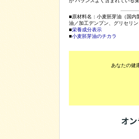
が バランスよく含まれている
■原材料名：小麦胚芽油（国内
油／加工デンプン、グリセリン
■
栄養成分表示
■
小麦胚芽油のチカラ
あなたの健