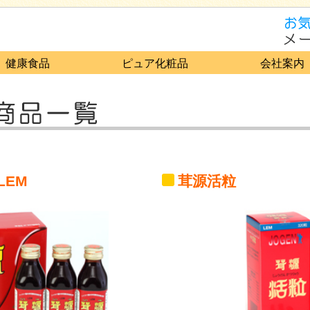
健康食品
ピュア化粧品
会社案内
LEM
茸源活粒