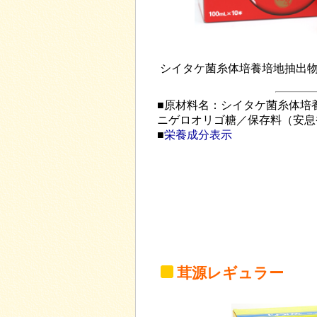
シイタケ菌糸体培養培地抽出物(
■原材料名：シイタケ菌糸体培
ニゲロオリゴ糖／保存料（安息
■
栄養成分表示
茸源レギュラー