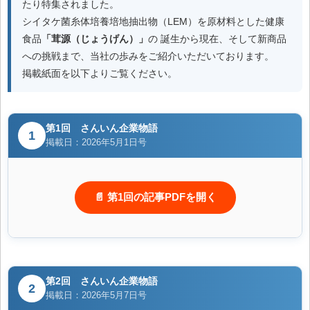
たり特集されました。
シイタケ菌糸体培養培地抽出物（LEM）を原材料とした健康
食品
「茸源（じょうげん）」
の 誕生から現在、そして新商品
への挑戦まで、当社の歩みをご紹介いただいております。
掲載紙面を以下よりご覧ください。
第1回 さんいん企業物語
1
掲載日：2026年5月1日号
📄 第1回の記事PDFを開く
第2回 さんいん企業物語
2
掲載日：2026年5月7日号